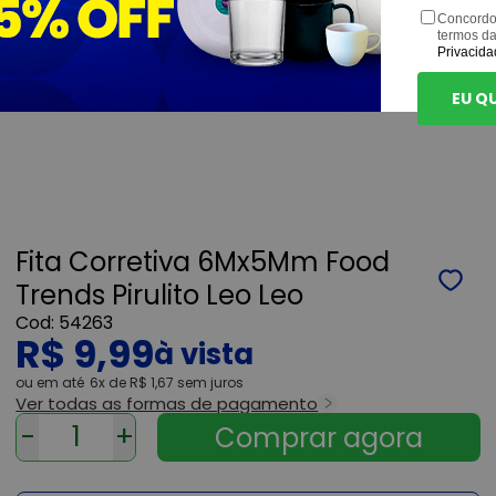
Concordo
termos d
Privacida
EU Q
Fita Corretiva 6Mx5Mm Food
Trends Pirulito Leo Leo
54263
R$ 9,99
ou
6x
de
R$ 1,67
sem juros
Ver todas as formas de pagamento
-
+