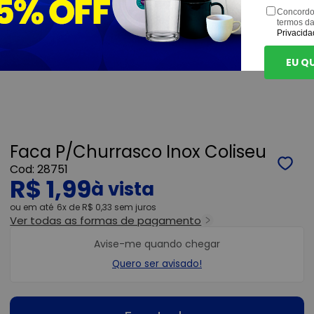
Concordo
termos d
Privacida
EU Q
Faca P/Churrasco Inox Coliseu
28751
R$ 1,99
ou
6x
de
R$ 0,33
sem juros
Ver todas as formas de pagamento
Avise-me quando chegar
Quero ser avisado!