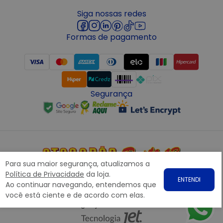
Siga nossas redes
Formas de pagamento
Segurança
Para sua maior segurança, atualizamos a
Copyright © 2022 ATACADÃO POSTO 13 - Todos os direitos
Política de Privacidade
da loja.
ENTENDI
reservados. CNPJ: 15.360.767/0001-07
Ao continuar navegando, entendemos que
Rodovia Presidente Dutra, nº1258 Galpão 1268 – Bairro: Prata,
você está ciente e de acordo com elas.
Nova Iguaçu – RJ CEP 26.221-190