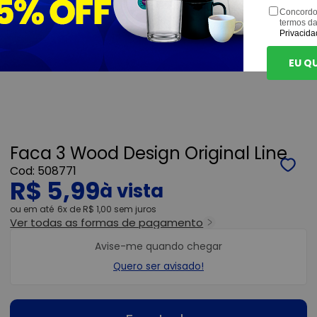
Concordo
termos d
Privacida
EU Q
Faca 3 Wood Design Original Line
508771
R$ 5,99
ou
6x
de
R$ 1,00
sem juros
Ver todas as formas de pagamento
Avise-me quando chegar
Quero ser avisado!