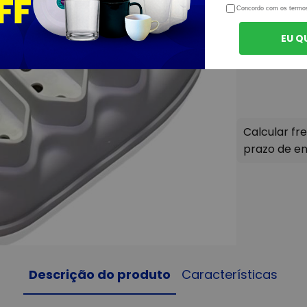
Concordo com os termo
EU Q
Descrição do produto
Características