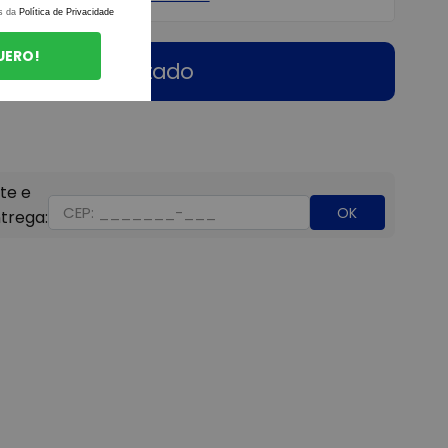
s da
Política de Privacidade
UERO!
Esgotado
OK