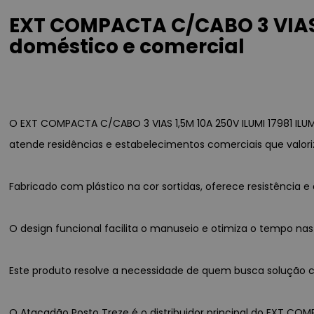
EXT COMPACTA C/CABO 3 VIAS 1
doméstico e comercial
O EXT COMPACTA C/CABO 3 VIAS 1,5M 10A 250V ILUMI 17981 ILU
atende residências e estabelecimentos comerciais que valori
Fabricado com plástico na cor sortidas, oferece resistênci
O design funcional facilita o manuseio e otimiza o tempo nas
Este produto resolve a necessidade de quem busca solução co
O Atacadão Posto Treze é o distribuidor principal do EXT COMP