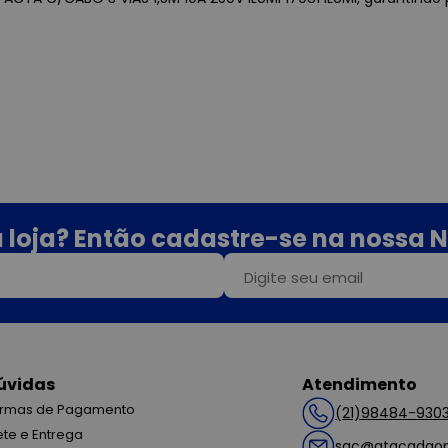
 loja? Então cadastre-se na nossa N
úvidas
Atendimento
rmas de Pagamento
(21)98484-930
ete e Entrega
sac@atacadaop