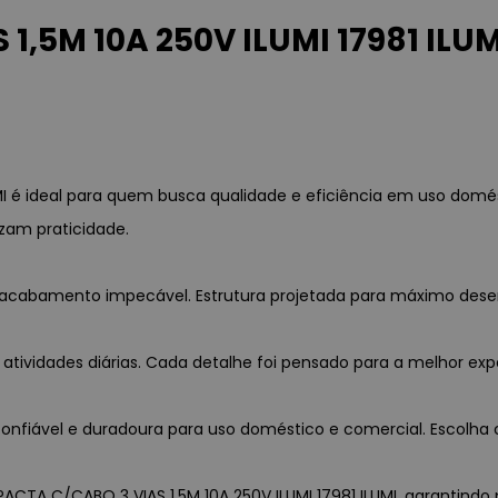
,5M 10A 250V ILUMI 17981 ILUM
MI é ideal para quem busca qualidade e eficiência em uso domé
zam praticidade.
a e acabamento impecável. Estrutura projetada para máximo des
 atividades diárias. Cada detalhe foi pensado para a melhor exp
nfiável e duradoura para uso doméstico e comercial. Escolha c
ACTA C/CABO 3 VIAS 1,5M 10A 250V ILUMI 17981 ILUMI, garantindo p