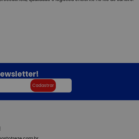
ewsletter!
Cadastrar
3
ostotreze.com.br