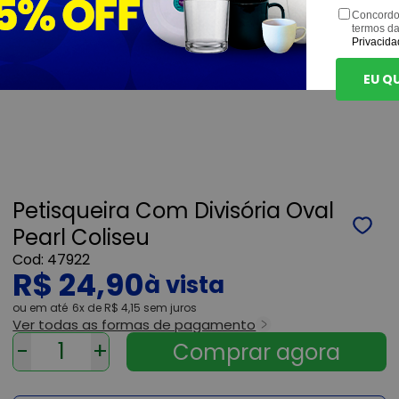
Concordo
termos d
Privacida
EU Q
Petisqueira Com Divisória Oval
Pearl Coliseu
47922
R$ 24,90
ou
6x
de
R$ 4,15
sem juros
Ver todas as formas de pagamento
-
+