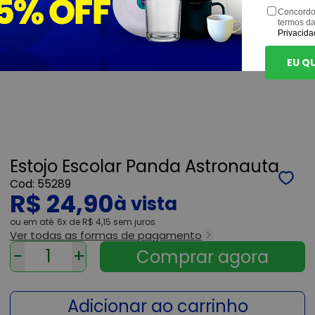
Concordo
termos d
Privacida
EU Q
Estojo Escolar Panda Astronauta
55289
R$ 24,90
ou
6x
de
R$ 4,15
sem juros
Ver todas as formas de pagamento
-
+