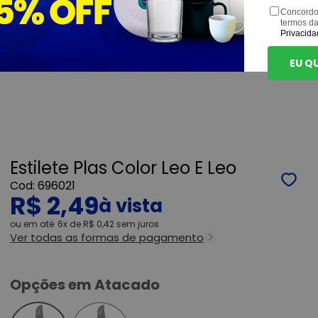
Concordo
termos d
Privacida
EU Q
Estilete Plas Color Leo E Leo
696021
R$ 2,49
ou
6x
de
R$ 0,42
sem juros
Ver todas as formas de pagamento
Opções em Atacado