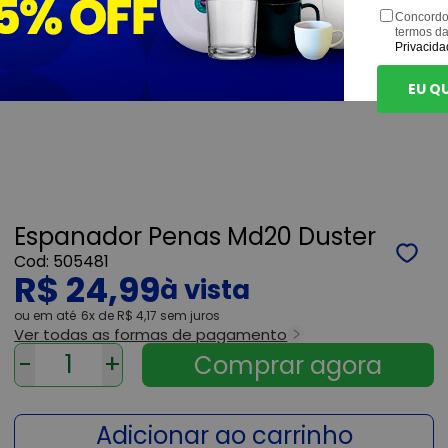
Concordo
termos d
Privacida
EU Q
Espanador Penas Md20 Duster
505481
R$ 24,99
ou
6x
de
R$ 4,17
sem juros
Ver todas as formas de pagamento
-
+