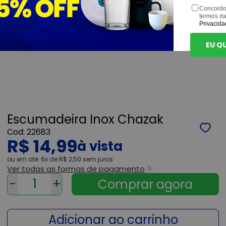
Concordo
termos d
Privacida
EU Q
Escumadeira Inox Chazak
22683
R$ 14,99
ou
6x
de
R$ 2,50
sem juros
Ver todas as formas de pagamento
-
+