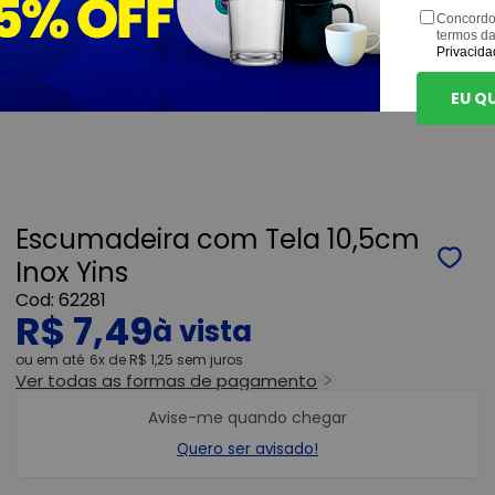
Concordo
termos d
Privacida
EU Q
Escumadeira com Tela 10,5cm
Inox Yins
62281
R$ 7,49
ou
6x
de
R$ 1,25
sem juros
Ver todas as formas de pagamento
Avise-me quando chegar
Quero ser avisado!