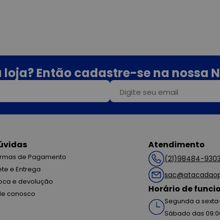
 loja? Então cadastre-se na nossa N
úvidas
Atendimento
rmas de Pagamento
(21)98484-930
ete e Entrega
sac@atacadaop
oca e devolução
Horário de func
le conosco
Segunda a sexta-
Sábado das 09:0