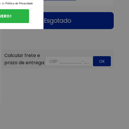
s da
Política de Privacidade
UERO!
Esgotado
OK