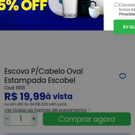
Concordo
termos d
Privacida
EU Q
Escova P/Cabelo Oval
Estampada Escobel
11101
R$ 19,99
ou
6x
de
R$ 3,33
sem juros
Ver todas as formas de pagamento
-
+