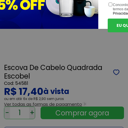
Concordo
termos d
Privacida
EU Q
Escova De Cabelo Quadrada
Escobel
54581
R$ 17,40
ou
6x
de
R$ 2,90
sem juros
Ver todas as formas de pagamento
-
+