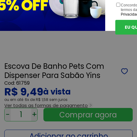
Concordo
termos d
Privacida
EU Q
Escova De Banho Pets Com
Dispenser Para Sabão Yins
61759
R$ 9,49
ou
6x
de
R$ 1,58
sem juros
Ver todas as formas de pagamento
-
+