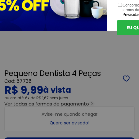
Concordo
termos d
Privacida
EU Q
Pequeno Dentista 4 Peças
57738
R$ 9,99
ou
6x
de
R$ 1,67
sem juros
Ver todas as formas de pagamento
Avise-me quando chegar
Quero ser avisado!