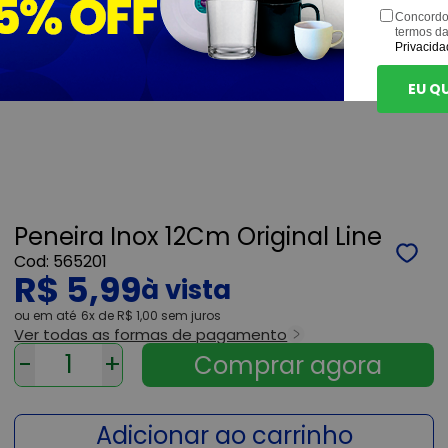
Concordo
termos d
Privacida
EU Q
Peneira Inox 12Cm Original Line
565201
R$ 5,99
ou
6x
de
R$ 1,00
sem juros
Ver todas as formas de pagamento
-
+