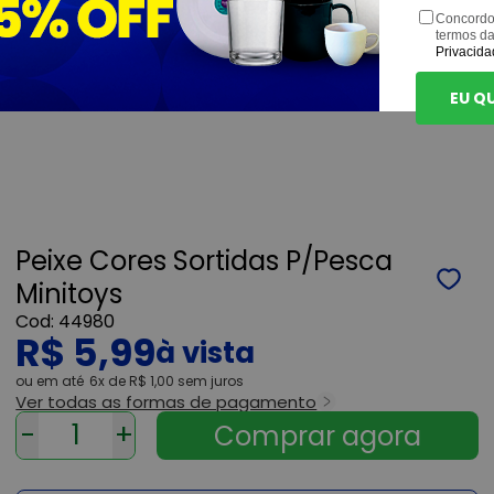
Concordo
termos d
Privacida
EU Q
Peixe Cores Sortidas P/Pesca
Minitoys
44980
R$ 5,99
ou
6x
de
R$ 1,00
sem juros
Ver todas as formas de pagamento
-
+