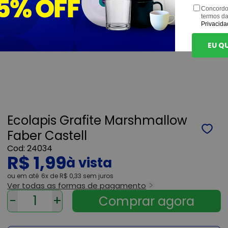
Concordo
termos d
Privacida
EU Q
Ecolapis Grafite Marshmallow
Faber Castell
24034
R$ 1,99
ou
6x
de
R$ 0,33
sem juros
Ver todas as formas de pagamento
-
+