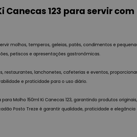
 Canecas 123 para servir com 
servir molhos, temperos, geleias, patês, condimentos e peque
ões, petiscos e apresentações gastronômicas.
as, restaurantes, lanchonetes, cafeterias e eventos, proporci
bilidade e praticidade para o uso diário.
 para Molho 150ml Ki Canecas 123, garantindo produtos originai
acadão Posto Treze é garantir qualidade, praticidade e elegânc