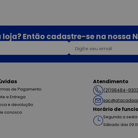
 loja? Então cadastre-se na nossa N
úvidas
Atendimento
rmas de Pagamento
(21)98484-930
ete e Entrega
sac@atacadaop
oca e devolução
Horário de func
le conosco
Segunda a sexta-
Sábado das 09:0