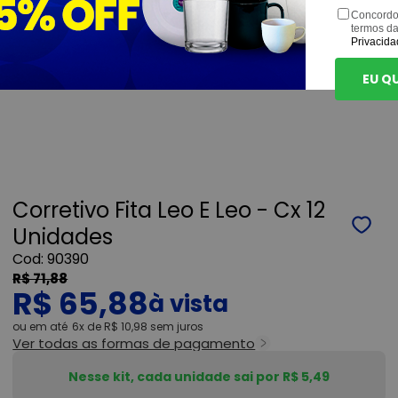
Concordo
termos d
Privacida
EU Q
Corretivo Fita Leo E Leo - Cx 12
Unidades
90390
R$ 71,88
R$ 65,88
ou
6x
de
R$ 10,98
sem juros
Ver todas as formas de pagamento
Nesse kit, cada unidade sai por R$ 5,49