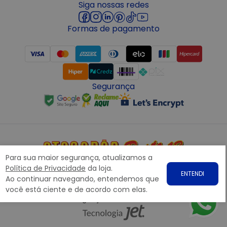
Siga nossas redes
Formas de pagamento
Segurança
Para sua maior segurança, atualizamos a
Copyright © 2022 ATACADÃO POSTO 13 - Todos os direitos
Política de Privacidade
da loja.
ENTENDI
reservados. CNPJ: 15.360.767/0001-07
Ao continuar navegando, entendemos que
Rodovia Presidente Dutra, nº1258 Galpão 1268 – Bairro: Prata,
você está ciente e de acordo com elas.
Nova Iguaçu – RJ CEP 26.221-190