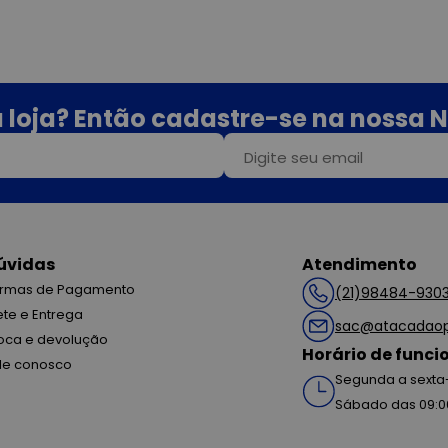
 loja? Então cadastre-se na nossa N
úvidas
Atendimento
rmas de Pagamento
(21)98484-930
ete e Entrega
sac@atacadaop
oca e devolução
Horário de func
le conosco
Segunda a sexta-
Sábado das 09:0