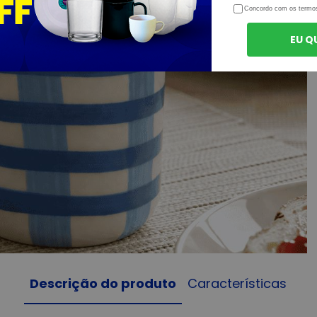
Concordo com os termo
EU Q
Descrição do produto
Características