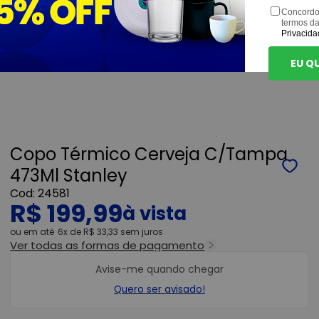
Concordo
termos d
Privacida
EU Q
Copo Térmico Cerveja C/Tampa
473Ml Stanley
24581
R$ 199,99
ou
6x
de
R$ 33,33
sem juros
Ver todas as formas de pagamento
Avise-me quando chegar
Quero ser avisado!