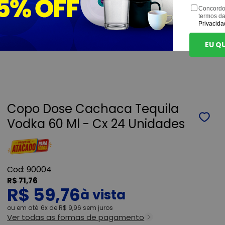
Concordo
termos d
Privacida
EU Q
Copo Dose Cachaca Tequila
Vodka 60 Ml - Cx 24 Unidades
90004
R$ 71,76
R$ 59,76
ou
6x
de
R$ 9,96
sem juros
Ver todas as formas de pagamento