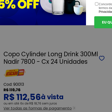
Concordo
termos d
Privacida
EU Q
Copo Cylinder Long Drink 300Ml
Nadir 7800 - Cx 24 Unidades
90013
R$ 119,76
R$ 112,56
ou
6x
de
R$ 18,76
sem juros
Ver todas as formas de pagamento