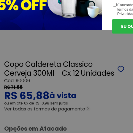
Concordo
termos d
Privacida
EU Q
Copo Caldereta Classico
Cerveja 300Ml - Cx 12 Unidades
90006
R$ 71,88
R$ 65,88
ou
6x
de
R$ 10,98
sem juros
Ver todas as formas de pagamento
Opções em Atacado