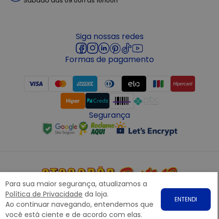
Sábado das 09:00h às 16h00h
Siga nossas redes
Formas de pagamento
Segurança
Para sua maior segurança, atualizamos a
Copyright © 2022 ATACADÃO POSTO 13 - Todos os direitos
Política de Privacidade
da loja.
ENTENDI
reservados. CNPJ: 15.360.767/0001-07
Ao continuar navegando, entendemos que
Rodovia Presidente Dutra, nº1258 Galpão 1268 – Bairro: Prata,
você está ciente e de acordo com elas.