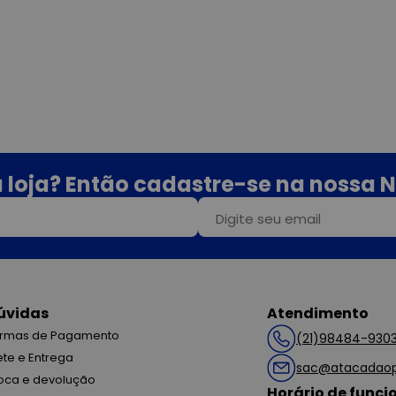
 loja? Então cadastre-se na nossa N
úvidas
Atendimento
rmas de Pagamento
(21)98484-930
ete e Entrega
sac@atacadaop
oca e devolução
Horário de func