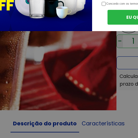
Opçõe
Concordo com os termo
EU Q
-
Descrição do produto
Características