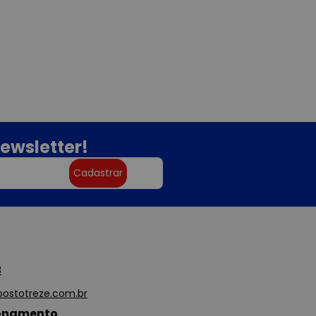
ewsletter!
Cadastrar
3
ostotreze.com.br
ionamento