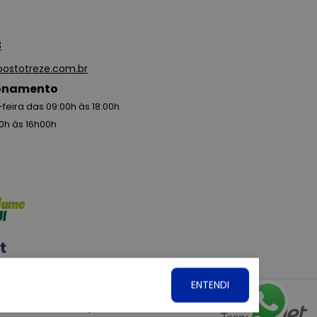
3
ostotreze.com.br
ionamento
feira das 09:00h às 18:00h
0h às 16h00h
ENTENDI
. CNPJ: 15.360.767/0001-07