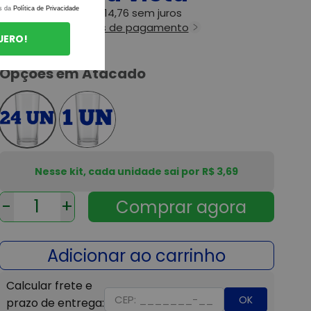
s da
Política de Privacidade
ou
6x
de
R$ 14,76
sem juros
Ver todas as formas de pagamento
UERO!
Opções em Atacado
Nesse kit, cada unidade sai por R$ 3,69
-
+
OK