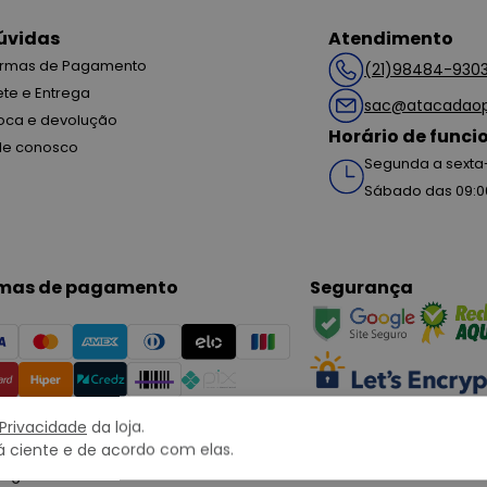
úvidas
Atendimento
rmas de Pagamento
(21)98484-930
ete e Entrega
sac@atacadaop
oca e devolução
Horário de func
le conosco
Segunda a sexta-
Sábado das 09:0
mas de pagamento
Segurança
 Privacidade
da loja.
 ciente e de acordo com elas.
right © 2022 ATACADÃO POSTO 13 - Todos os direitos reservados