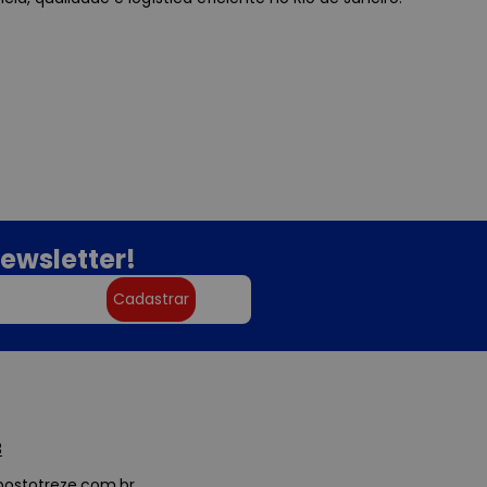
ewsletter!
Cadastrar
3
ostotreze.com.br