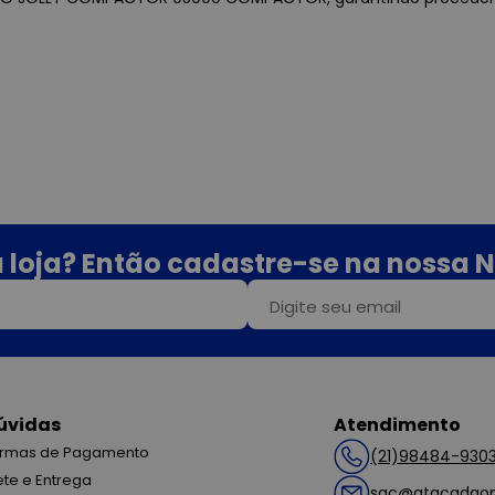
 loja? Então cadastre-se na nossa N
úvidas
Atendimento
rmas de Pagamento
(21)98484-930
ete e Entrega
sac@atacadaop