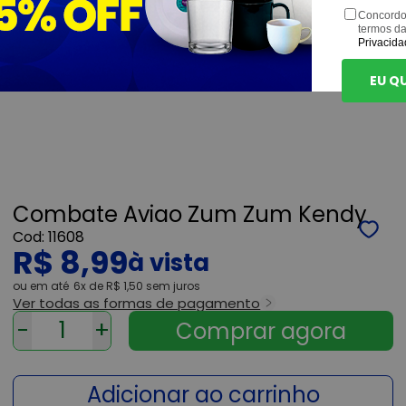
Concordo
termos d
Privacida
EU Q
Combate Aviao Zum Zum Kendy
11608
R$ 8,99
ou
6x
de
R$ 1,50
sem juros
Ver todas as formas de pagamento
-
+