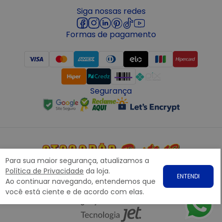
Siga nossas redes
Formas de pagamento
Segurança
Para sua maior segurança, atualizamos a
Copyright © 2022 ATACADÃO POSTO 13 - Todos os direitos
Política de Privacidade
da loja.
ENTENDI
reservados. CNPJ: 15.360.767/0001-07
Ao continuar navegando, entendemos que
Rodovia Presidente Dutra, nº1258 Galpão 1268 – Bairro: Prata,
você está ciente e de acordo com elas.
Nova Iguaçu – RJ CEP 26.221-190