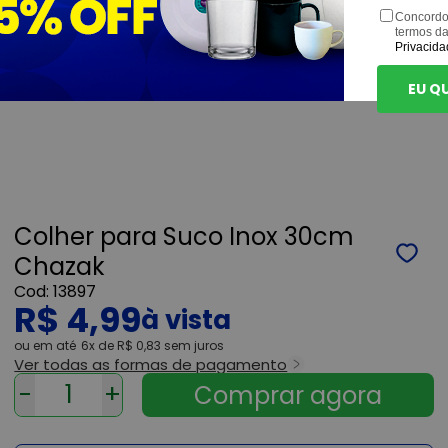
Concordo
termos d
Privacida
EU Q
Colher para Suco Inox 30cm
Chazak
13897
R$ 4,99
ou
6x
de
R$ 0,83
sem juros
Ver todas as formas de pagamento
-
+