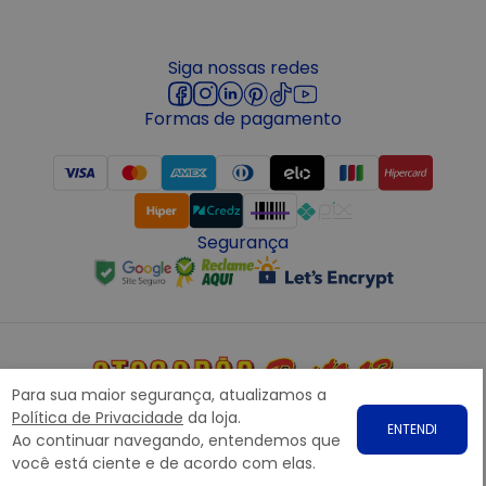
Siga nossas redes
Formas de pagamento
Segurança
Para sua maior segurança, atualizamos a
Copyright © 2022 ATACADÃO POSTO 13 - Todos os direitos
Política de Privacidade
da loja.
ENTENDI
reservados. CNPJ: 15.360.767/0001-07
Ao continuar navegando, entendemos que
Rodovia Presidente Dutra, nº1258 Galpão 1268 – Bairro: Prata,
você está ciente e de acordo com elas.
Nova Iguaçu – RJ CEP 26.221-190