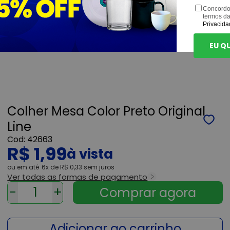
Concordo
termos d
Privacida
EU Q
Colher Mesa Color Preto Original
Line
42663
R$ 1,99
ou
6x
de
R$ 0,33
sem juros
Ver todas as formas de pagamento
-
+