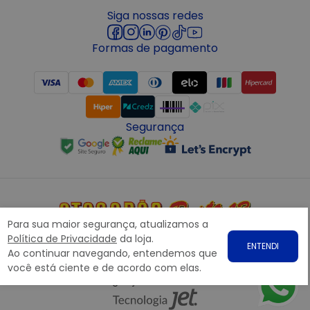
Siga nossas redes
Formas de pagamento
Segurança
Para sua maior segurança, atualizamos a
Copyright © 2022 ATACADÃO POSTO 13 - Todos os direitos
Política de Privacidade
da loja.
ENTENDI
reservados. CNPJ: 15.360.767/0001-07
Ao continuar navegando, entendemos que
Rodovia Presidente Dutra, nº1258 Galpão 1268 – Bairro: Prata,
você está ciente e de acordo com elas.
Nova Iguaçu – RJ CEP 26.221-190