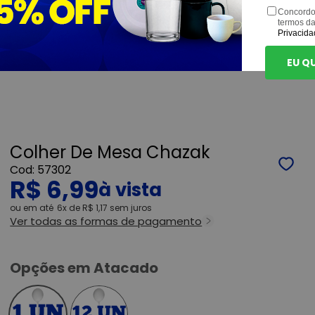
Concordo
termos d
Privacida
EU Q
Colher De Mesa Chazak
57302
R$ 6,99
ou
6x
de
R$ 1,17
sem juros
Ver todas as formas de pagamento
Opções em Atacado