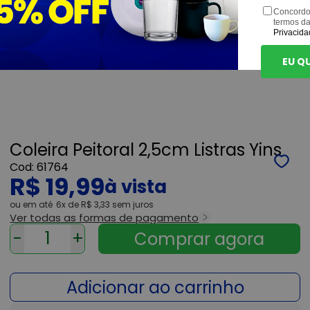
Concordo
termos d
Privacida
EU Q
Coleira Peitoral 2,5cm Listras Yins
61764
R$ 19,99
ou
6x
de
R$ 3,33
sem juros
Ver todas as formas de pagamento
-
+