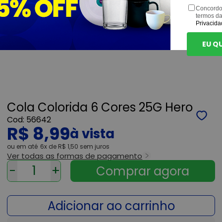
Concordo
termos d
Privacida
EU Q
Cola Colorida 6 Cores 25G Hero
56642
R$ 8,99
ou
6x
de
R$ 1,50
sem juros
Ver todas as formas de pagamento
-
+