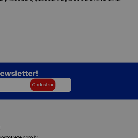
ewsletter!
Cadastrar
3
ostotreze.com.br