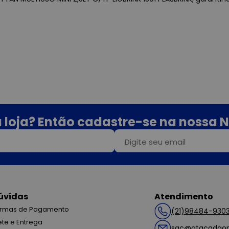
 loja? Então cadastre-se na nossa N
úvidas
Atendimento
rmas de Pagamento
(21)98484-930
ete e Entrega
sac@atacadaop