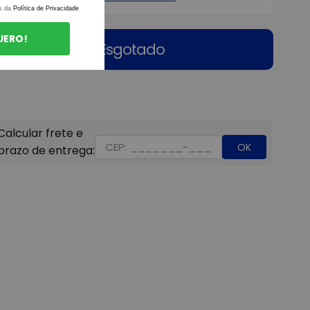
s da
Política de Privacidade
UERO!
Esgotado
OK