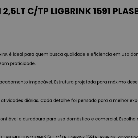
2,5LT C/TP LIGBRINK 1591 PLAS
BRINK é ideal para quem busca qualidade e eficiência em uso d
zam praticidade.
a e acabamento impecável. Estrutura projetada para máximo des
 atividades diárias. Cada detalhe foi pensado para a melhor exp
nfiável e duradoura para uso doméstico e comercial. Escolha c
TTAN MULTIUSO MINI 2,5LT C/TP LIGBRINK 1591 PLASBRINK, garantind