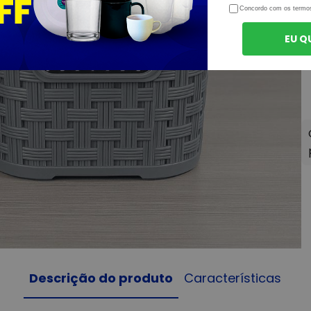
Concordo com os termo
EU Q
Descrição do produto
Características