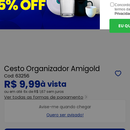
Concordo
termos d
Privacida
EU Q
Cesto Organizador Amigold
63256
R$ 9,99
ou
6x
de
R$ 1,67
sem juros
Ver todas as formas de pagamento
Avise-me quando chegar
Quero ser avisado!