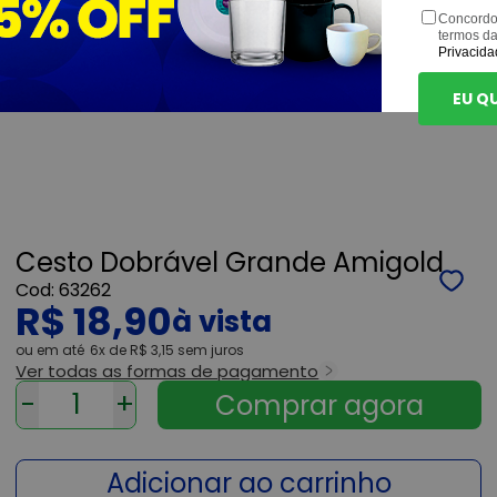
Concordo
termos d
Privacida
EU Q
Cesto Dobrável Grande Amigold
63262
R$ 18,90
ou
6x
de
R$ 3,15
sem juros
Ver todas as formas de pagamento
-
+