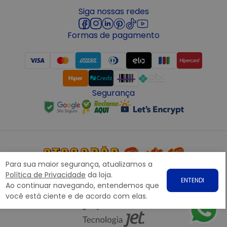
Siga nossas redes
Formas de pagamento
Segurança
Para sua maior segurança, atualizamos a
Copyright © 2022 ATACADÃO POSTO 13 - Todos os direitos
Política de Privacidade
da loja.
ENTENDI
reservados. CNPJ: 15.360.767/0001-07
Ao continuar navegando, entendemos que
Rodovia Presidente Dutra, nº1258 Galpão 1268 – Bairro: Prata,
você está ciente e de acordo com elas.
Nova Iguaçu – RJ CEP 26.221-190