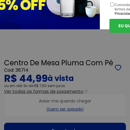
Concordo
termos d
Privacida
EU Q
Centro De Mesa Pluma Com Pé
36714
R$ 44,99
ou
6x
de
R$ 7,50
sem juros
Ver todas as formas de pagamento
Avise-me quando chegar
Quero ser avisado!