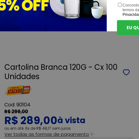
Concordo
termos d
Privacida
EU Q
Cartolina Branca 120G - Cx 100
Unidades
90104
R$ 299,00
R$ 289,00
ou
6x
de
R$ 48,17
sem juros
Ver todas as formas de pagamento