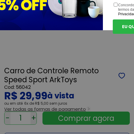
Concordo
termos d
Privacida
EU Q
Carro de Controle Remoto
Speed Sport ArkToys
56042
R$ 29,99
ou
6x
de
R$ 5,00
sem juros
Ver todas as formas de pagamento
-
+