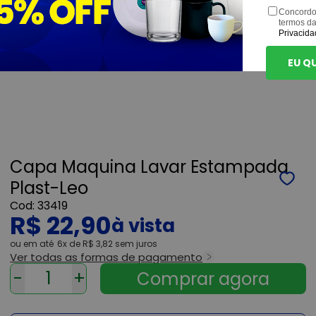
Concordo
termos d
Privacida
EU Q
Capa Maquina Lavar Estampada
Plast-Leo
33419
R$ 22,90
ou
6x
de
R$ 3,82
sem juros
Ver todas as formas de pagamento
-
+