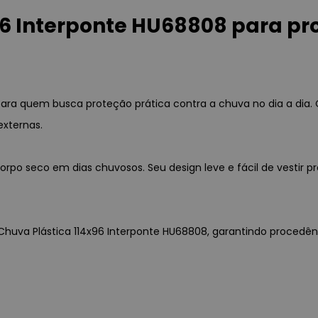
96 Interponte HU68808 para pr
 para quem busca proteção prática contra a chuva no dia a di
externas.
 corpo seco em dias chuvosos. Seu design leve e fácil de vest
 Chuva Plástica 114x96 Interponte HU68808, garantindo procedên