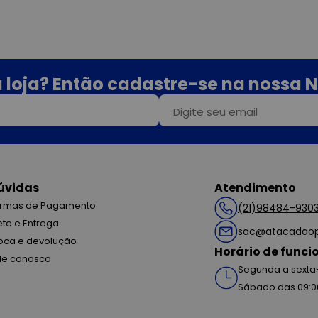
 loja? Então cadastre-se na nossa N
úvidas
Atendimento
rmas de Pagamento
(21)98484-930
ete e Entrega
sac@atacadaop
oca e devolução
Horário de func
le conosco
Segunda a sexta-
Sábado das 09:0