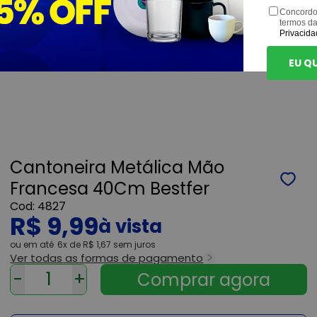
Concordo
termos d
Privacida
EU Q
Cantoneira Metálica Mão
Francesa 40Cm Bestfer
4827
R$ 9,99
ou
6x
de
R$ 1,67
sem juros
Ver todas as formas de pagamento
-
+