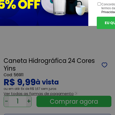
Concordo
termos d
Privacida
EU Q
Caneta Hidrográfica 24 Cores
Yins
56911
R$ 9,99
ou
6x
de
R$ 1,67
sem juros
Ver todas as formas de pagamento
-
+