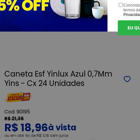
Concordo
termos d
Privacida
EU Q
Caneta Esf Yinlux Azul 0,7Mm
Yins - Cx 24 Unidades
90195
R$ 21,36
R$ 18,96
ou
6x
de
R$ 3,16
sem juros