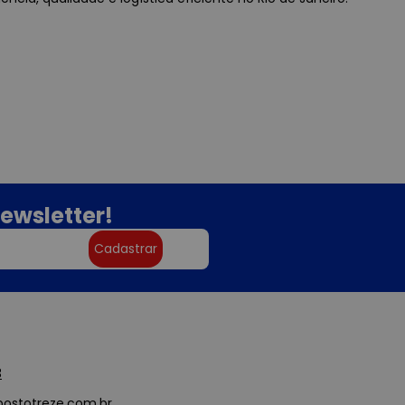
ewsletter!
Cadastrar
3
ostotreze.com.br