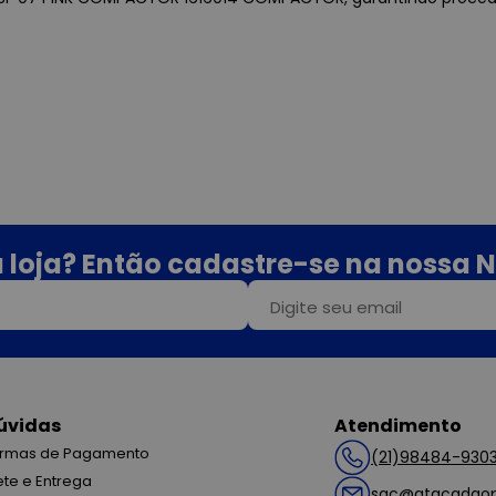
 loja? Então cadastre-se na nossa N
úvidas
Atendimento
rmas de Pagamento
(21)98484-930
ete e Entrega
sac@atacadaop