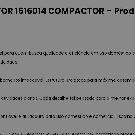
OR 1616014 COMPACTOR – Produ
 para quem busca qualidade e eficiência em uso doméstico e
ticidade.
acabamento impecável. Estrutura projetada para máximo desemp
 atividades diárias. Cada detalhe foi pensado para a melhor exp
nfiável e duradoura para uso doméstico e comercial. Escolha c
 ESF 07 PINK COMPACTOR 1616014 COMPACTOR, garantindo procedênc