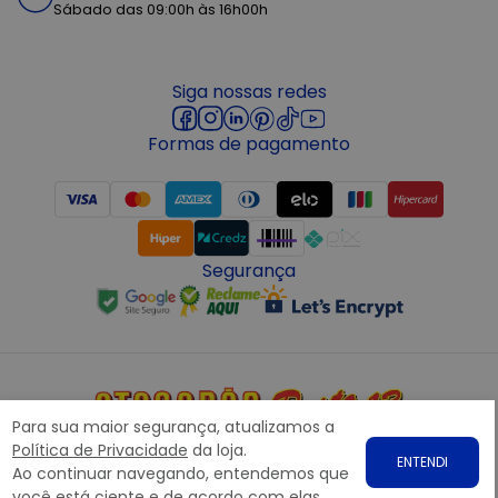
Sábado das 09:00h às 16h00h
Siga nossas redes
Formas de pagamento
Segurança
Para sua maior segurança, atualizamos a
Copyright © 2022 ATACADÃO POSTO 13 - Todos os direitos
Política de Privacidade
da loja.
ENTENDI
reservados. CNPJ: 15.360.767/0001-07
Ao continuar navegando, entendemos que
Rodovia Presidente Dutra, nº1258 Galpão 1268 – Bairro: Prata,
você está ciente e de acordo com elas.