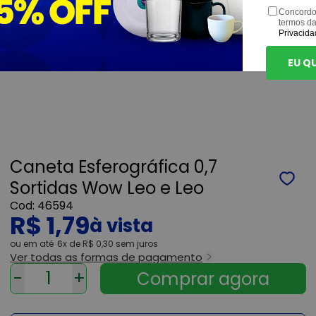
Concordo
termos d
Privacida
EU Q
Caneta Esferográfica 0,7
Sortidas Wow Leo e Leo
46594
R$ 1,79
ou
6x
de
R$ 0,30
sem juros
Ver todas as formas de pagamento
-
+