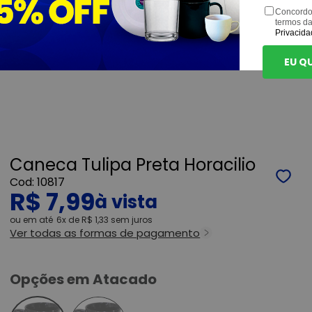
Concordo
termos d
Privacida
EU Q
Caneca Tulipa Preta Horacilio
10817
R$ 7,99
ou
6x
de
R$ 1,33
sem juros
Ver todas as formas de pagamento
Opções em Atacado