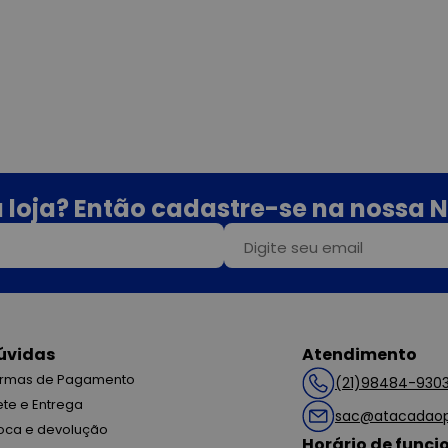
 loja? Então cadastre-se na nossa N
úvidas
Atendimento
rmas de Pagamento
(21)98484-930
ete e Entrega
sac@atacadaop
oca e devolução
Horário de func