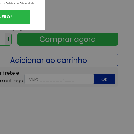
s da
Política de Privacidade
UERO!
+
OK