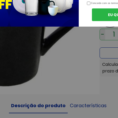
Concordo com os termo
EU Q
-
Descrição do produto
Características