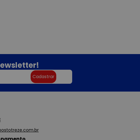
ewsletter!
Cadastrar
3
ostotreze.com.br
ionamento