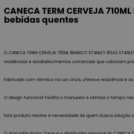
CANECA TERM CERVEJA 710ML 
bebidas quentes
O CANECA TERM CERVEJA 710ML BRANCO STANLEY 8042 STANLEY é
residências e estabelecimentos comerciais que valorizam pra
Fabricado com térmico na cor cinza, oferece resistência e
O design funcional facilita o manuseio e otimiza o tempo nas
Este produto resolve a necessidade de quem busca solução con
O Atacadão Posto Treze é o distribuidor principal do CANECA 