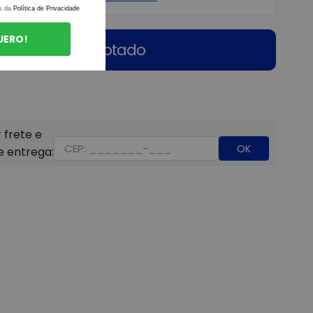
s da
Política de Privacidade
UERO!
Esgotado
OK