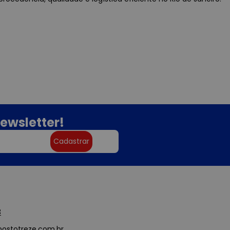
ewsletter!
Cadastrar
3
ostotreze.com.br