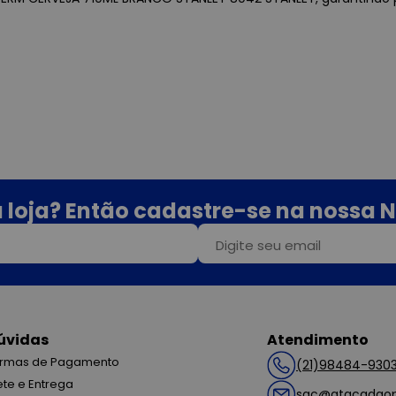
 loja? Então cadastre-se na nossa N
úvidas
Atendimento
rmas de Pagamento
(21)98484-930
ete e Entrega
sac@atacadaop