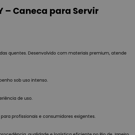
 – Caneca para Servir
idas quentes. Desenvolvido com materiais premium, atende
penho sob uso intenso.
eriência de uso.
para profissionais e consumidores exigentes.
cedência, qualidade e logística eficiente no Rio de Janeiro.