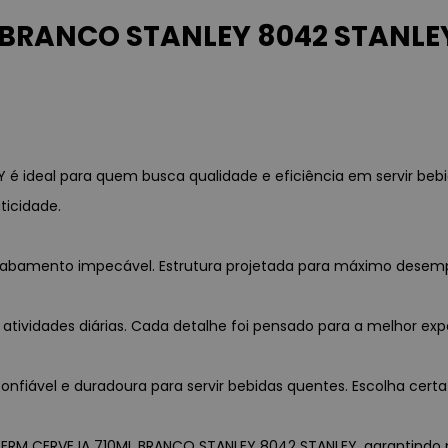
BRANCO STANLEY 8042 STANLEY
 ideal para quem busca qualidade e eficiência em servir beb
ticidade.
 acabamento impecável. Estrutura projetada para máximo desem
 atividades diárias. Cada detalhe foi pensado para a melhor exp
fiável e duradoura para servir bebidas quentes. Escolha certa 
TERM CERVEJA 710ML BRANCO STANLEY 8042 STANLEY, garantindo pro